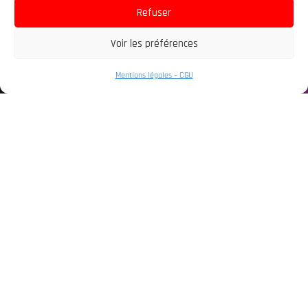
8 juillet 2026
Refuser
Voir les préférences
Mentions légales – CGU
News
COMMENT BIEN PRÉPARER SA CONVENTION EN 2026 ?
7 juillet 2026
Événements
JAPAN EXPO