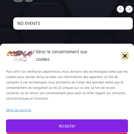
,
NO EVENTS
LATEST POSTS
Gérer le consentement aux
cookies
Pour offrir les meilleures expériences, nous utilisons des technologies telles que les
cookies pour stocker et/ou accéder aux informations des appareils. Le fait de
consentir à ces technologies nous permettra de traiter des données telles que le
comportement de navigation ou les ID uniques sur ce site. Le fait de ne pas
consentir ou de retirer son consentement peut avoir un effet négatif sur certaines
Événements
caractéristiques et fonctions.
JAPAN EXPO
Gérer les services
JAPAN EXPO 2026 : TOUS LES RASSEMBLEMENTS COSPLAY
À NE PAS MANQUER
Accepter