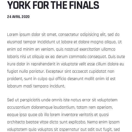
YORK FOR THE FINALS
24 AVRIL 2020
Lorem ipsum dolor sit amet, consectetur adipisicing elit, sed do
eiusmod tempor incididunt ut labore et dolore magna aliqua. Ut
enim ad minim en veniam, quis nostrud exercitation ullamco
laboris nisi ut aliquip ex ea derum commodo consequat. Duis aute
irure dolor in reprehenderit in voluptate velit esse cillum dolore eu
fugiat nulla pariatur. Excepteur sint occaecat cupidatat non
proident, sunt in culpa qui officia deserunt mollit anim id est
laborum modi tempora incidunt.
Sed ut perspiciatis unde omnis iste natus error sit voluptatem
accusantium doloremque laudantium, totam rem aperiam,
eaque ipsa quae ab illo lorem inventore veritatis et quasi
architecto beatae vitae dicta sunt explicabo. Nemo enim ipsam
voluptatem quia voluptas sit aspernatur aut odit aut fugit, sed