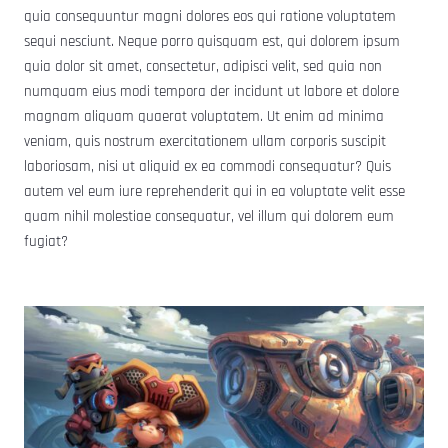
quia consequuntur magni dolores eos qui ratione voluptatem
sequi nesciunt. Neque porro quisquam est, qui dolorem ipsum
quia dolor sit amet, consectetur, adipisci velit, sed quia non
numquam eius modi tempora der incidunt ut labore et dolore
magnam aliquam quaerat voluptatem. Ut enim ad minima
veniam, quis nostrum exercitationem ullam corporis suscipit
laboriosam, nisi ut aliquid ex ea commodi consequatur? Quis
autem vel eum iure reprehenderit qui in ea voluptate velit esse
quam nihil molestiae consequatur, vel illum qui dolorem eum
fugiat?