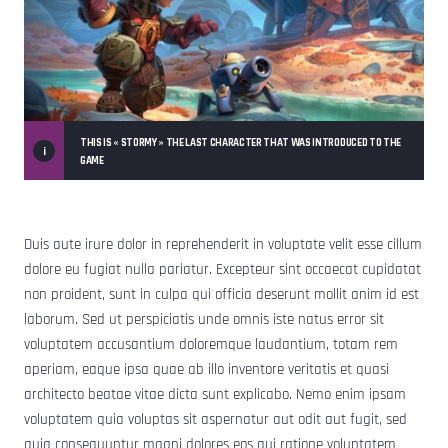
THIS IS « STORMY » THE LAST CHARACTER THAT WAS INTRODUCED TO THE
GAME
Duis aute irure dolor in reprehenderit in voluptate velit esse cillum
dolore eu fugiat nulla pariatur. Excepteur sint occaecat cupidatat
non proident, sunt in culpa qui officia deserunt mollit anim id est
laborum. Sed ut perspiciatis unde omnis iste natus error sit
voluptatem accusantium doloremque laudantium, totam rem
aperiam, eaque ipsa quae ab illo inventore veritatis et quasi
architecto beatae vitae dicta sunt explicabo. Nemo enim ipsam
voluptatem quia voluptas sit aspernatur aut odit aut fugit, sed
quia consequuntur magni dolores eos qui ratione voluptatem