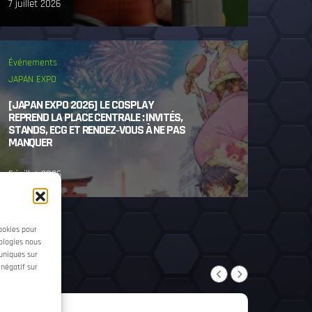
7 juillet 2026
Événements
JAPAN EXPO
[JAPAN EXPO 2026] LE COSPLAY
REPREND LA PLACE CENTRALE : INVITÉS,
STANDS, ECG ET RENDEZ‑VOUS À NE PAS
MANQUER
5 juillet 2026
cookies pour
nologies nous
uniques sur
 négatif sur
NO EVENTS