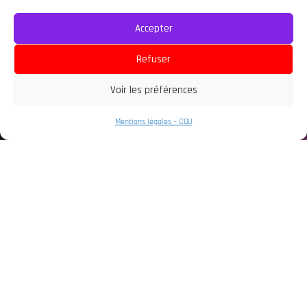
Accepter
Refuser
Événements
JAPAN EXPO
Voir les préférences
JAPAN EXPO 2026 : TOUS LES RASSEMBLEMENTS COSPLAY
À NE PAS MANQUER
Mentions légales – CGU
8 juillet 2026
News
COMMENT BIEN PRÉPARER SA CONVENTION EN 2026 ?