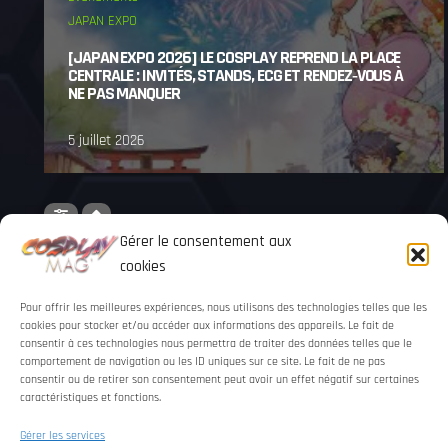
JAPAN EXPO
[JAPAN EXPO 2026] LE COSPLAY REPREND LA PLACE
CENTRALE : INVITÉS, STANDS, ECG ET RENDEZ‑VOUS À
NE PAS MANQUER
5 juillet 2026
Gérer le consentement aux
,
cookies
NO EVENTS
Pour offrir les meilleures expériences, nous utilisons des technologies telles que les
cookies pour stocker et/ou accéder aux informations des appareils. Le fait de
consentir à ces technologies nous permettra de traiter des données telles que le
comportement de navigation ou les ID uniques sur ce site. Le fait de ne pas
LATEST POSTS
consentir ou de retirer son consentement peut avoir un effet négatif sur certaines
caractéristiques et fonctions.
Gérer les services